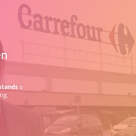
en
stands
o
ng.