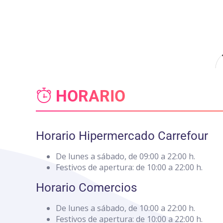
Nota:
este
sitio
web
incluye
un
sistema
de
HORARIO
accesibilidad.
Presione
Control-
F11
Horario Hipermercado Carrefour
para
ajustar
De lunes a sábado, de 09:00 a 22:00 h.
el
Festivos de apertura: de 10:00 a 22:00 h.
sitio
web
Horario Comercios
a
las
De lunes a sábado, de 10:00 a 22:00 h.
personas
Festivos de apertura: de 10:00 a 22:00 h.