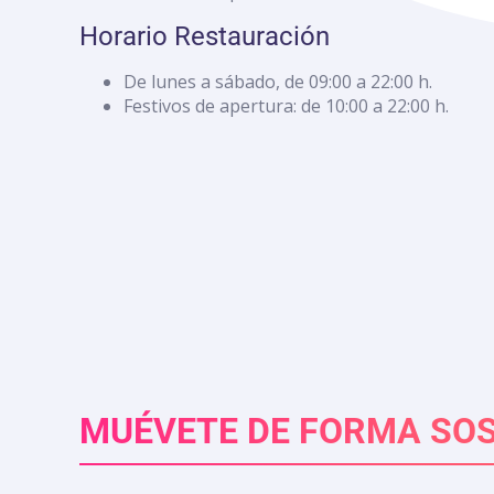
con
discapacidad
Horario Restauración
visual
que
De lunes a sábado, de 09:00 a 22:00 h.
están
Festivos de apertura: de 10:00 a 22:00 h.
usando
un
lector
de
pantalla;
Presione
Control-
F10
para
abrir
un
menú
de
MUÉVETE DE FORMA SOS
accesibilidad.